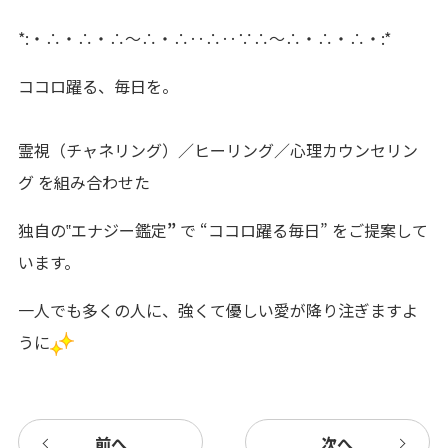
*:・∴・∴・∴～∴・∴‥∴‥∵∴～∴・∴・∴・:*
ココロ躍る、毎日を。
霊視（チャネリング）／ヒーリング／心理カウンセリン
グ を組み合わせた
独自の‟エナジー鑑定
”
で
“ココロ躍る毎日” をご提案して
います。
一人でも多くの人に、強くて優しい愛が降り注ぎますよ
うに
前へ
次へ