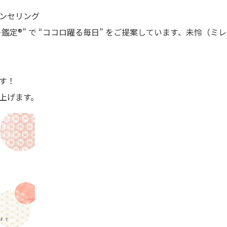
ンセリング
鑑定®” で “ココロ躍る毎日” をご提案しています、未怜（ミ
す！
上げます。