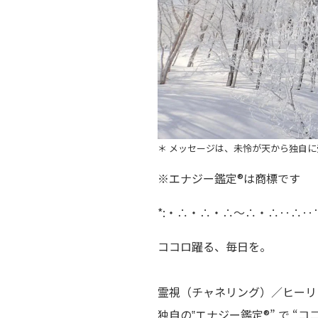
＊ メッセージは、未怜が天から独自
※エナジー鑑定®は商標です
*:・∴・∴・∴～∴・∴‥∴‥
ココロ躍る、毎日を。
霊視（チャネリング）／ヒーリ
独自の‟エナジー鑑定®” で “