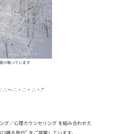
に受け取っています
∵∴～∴・∴・∴・:*
ング／心理カウンセリング を組み合わせた
ココロ躍る毎日” をご提案しています。