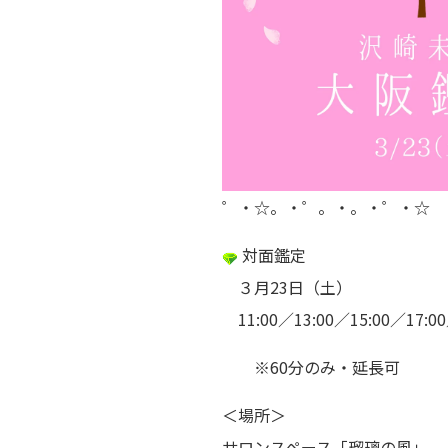
゜・☆。・゜。・。・゜・☆
対面鑑定
３月23日（土）
11:00／13:00／15:00／17:00
※60分のみ・延長可
＜場所＞
サロンスペース「瑠璃の風」