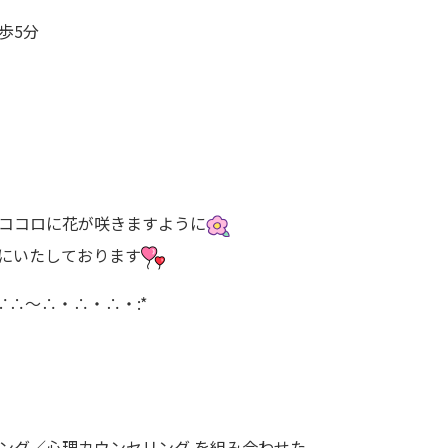
歩5分
ココロに花が咲きますように
にいたしております
∵∴～∴・∴・∴・:*
ング／心理カウンセリング を組み合わせた