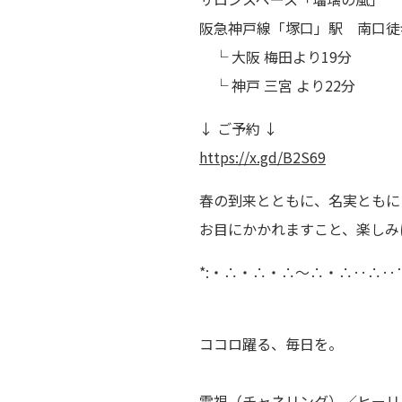
阪急神戸線「塚口」駅 南口徒
└ 大阪 梅田より19分
└ 神戸 三宮 より22分
↓ ご予約 ↓
https://x.gd/B2S69
春の到来とともに、名実ともに
お目にかかれますこと、楽しみ
*:・∴・∴・∴～∴・∴‥∴‥
ココロ躍る、毎日を。
霊視（チャネリング）／ヒーリ