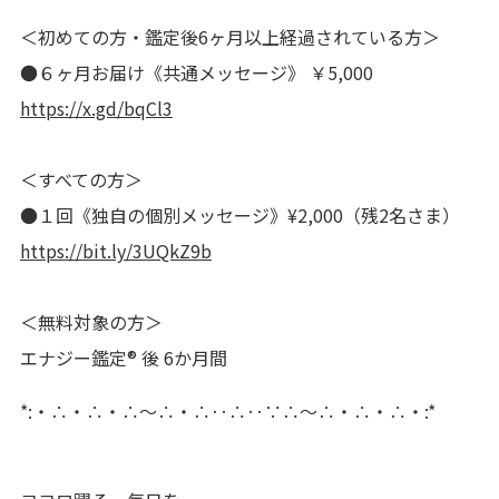
＜初めての方・鑑定後6ヶ月以上経過されている方＞
●６ヶ月お届け《共通メッセージ》 ￥5,000
https://x.gd/bqCl3
＜すべての方＞
●１回《独自の個別メッセージ》¥2,000（残2名さま）
https://bit.ly/3UQkZ9b
＜無料対象の方＞
エナジー鑑定® 後 6か月間
*:・∴・∴・∴～∴・∴‥∴‥∵∴～∴・∴・∴・:*