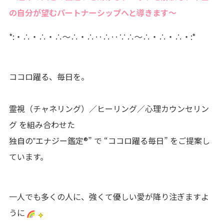
の自分が望むパートナーシップへと導きます～
*:・∴・∴・∴～∴・∴‥∴‥∵∴～∴・∴・∴・:*
ココロ躍る、毎日を。
霊視（チャネリング）／ヒーリング／心理カウンセリン
グ を組み合わせた
独自の‟エナジー鑑定®” で “ココロ躍る毎日” をご提案し
ています。
一人でも多くの人に、強くて優しい愛が降り注ぎますよ
うに