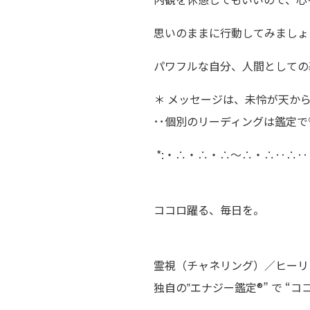
思いのままに行動してみましょ
パワフルな自分、人間としての
＊ メッセージは、未怜が天か
･･個別のリーディングは鑑定で
*:・∴・∴・∴～∴・∴‥∴‥
ココロ躍る、毎日を。
霊視（チャネリング）／ヒーリ
独自の‟エナジー鑑定®” で “