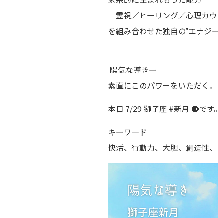
霊視／ヒーリング／心理カウ
を組み合わせた独自の‟エナジー
陽気な導きー
素直にこのパワーをいただく。
本日 7/29 獅子座 #新月 🌚です
キーワ―ド
快活、行動力、大胆、創造性、